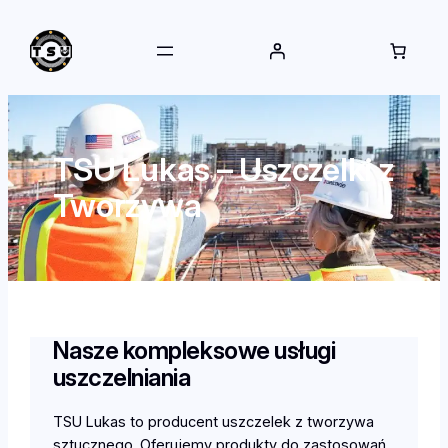
Przejdź
do
treści
TSU Lukas – Uszczelki z
Tworzywa
Nasze kompleksowe usługi
uszczelniania
TSU Lukas to producent uszczelek z tworzywa
sztucznego. Oferujemy produkty do zastosowań