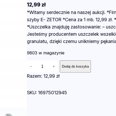
12,99
zł
*Witamy serdecznie na naszej aukcji. *Fi
szyby E- ZETOR *Cena za 1 mb. 12,99 
*Uszczelka znajduję zastosowanie: – uszcz
Jesteśmy producentem uszczelek wszelki
granulatu, dzięki czemu unikniemy pękani
9803 w magazynie
i
−
+
Dodaj do koszyka
l
Razem:
12,99 zł
o
ś
SKU:
16975012945
ć
T
S
U