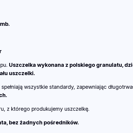
t
o
r
mb.
E
–
Z
r
e
t
ypu.
Uszczelka wykonana z polskiego granulatu, dzi
o
ału uszczelki.
r
e spełniają wszystkie standardy, zapewniając długotrw
d
ch.
o
s
ru, z którego produkujemy uszczelkę.
z
nta, bez żadnych pośredników.
y
b