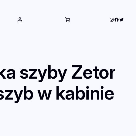
Instagram
Faceboo
Twitter
ka szyby Zetor
 szyb w kabinie