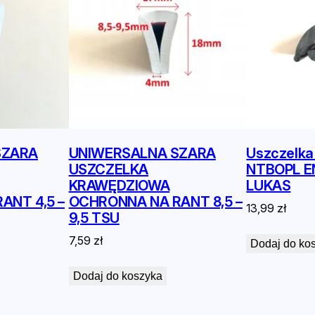
SZARA
UNIWERSALNA SZARA
Uszczelka
USZCZELKA
NTBOPL E
KRAWĘDZIOWA
LUKAS
ANT 4,5 –
OCHRONNA NA RANT 8,5 –
13,99
zł
9,5 TSU
7,59
zł
Dodaj do ko
Dodaj do koszyka