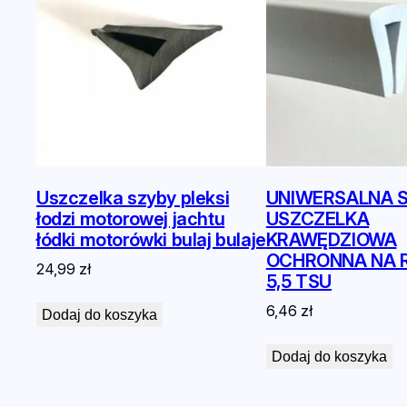
Uszczelka szyby pleksi
UNIWERSALNA 
łodzi motorowej jachtu
USZCZELKA
łódki motorówki bulaj bulaje
KRAWĘDZIOWA
OCHRONNA NA R
24,99
zł
5,5 TSU
6,46
zł
Dodaj do koszyka
Dodaj do koszyka