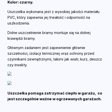
Kolor: czarny.
w
e
Uszczelka wykonana jest z wysokiej jakości materiału
j
PVC, który zapewnia jej trwałość i odporność na
–
uszkodzenia.
d
Dolne uszczelnienie bramy montuje się na dolnej
w
krawędzi bramy.
i
e
Głównym zadaniem jest zapewnienie głównie
p
szczelności, izolacji termicznej oraz ochrony przed
ł
czynnikami zewnętrznymi, takimi jak wiatr, kurz, deszcz
e
czy insekty.
t
w
y
1
m
Uszczelka pomaga zatrzymać ciepło w garażu, co
b
jest szczególnie ważne w ogrzewanych garażach.
T
S