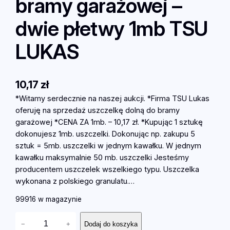
bramy garażowej –
dwie płetwy 1mb TSU
LUKAS
10,17
zł
*Witamy serdecznie na naszej aukcji. *Firma TSU Lukas
oferuję na sprzedaż uszczelkę dolną do bramy
garażowej *CENA ZA 1mb. – 10,17 zł. *Kupując 1 sztukę
dokonujesz 1mb. uszczelki. Dokonując np. zakupu 5
sztuk = 5mb. uszczelki w jednym kawałku. W jednym
kawałku maksymalnie 50 mb. uszczelki Jesteśmy
producentem uszczelek wszelkiego typu. Uszczelka
wykonana z polskiego granulatu.…
99916 w magazynie
i
−
+
Dodaj do koszyka
l