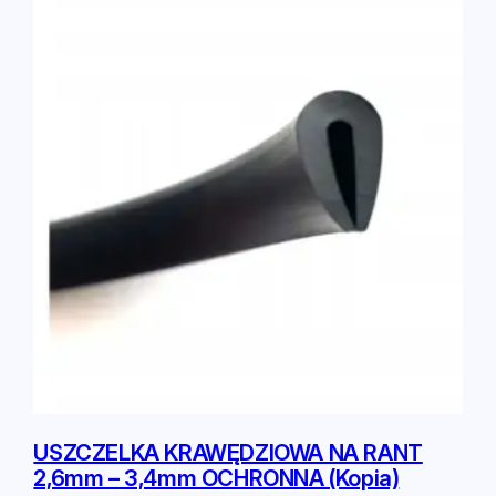
USZCZELKA KRAWĘDZIOWA NA RANT
2,6mm – 3,4mm OCHRONNA (Kopia)