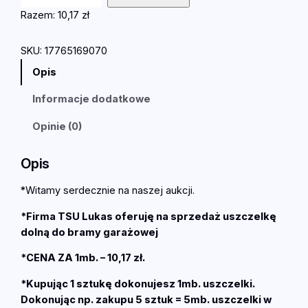
o
Razem:
10,17 zł
ś
ć
SKU:
17765169070
U
Opis
N
I
Informacje dodatkowe
W
E
Opinie (0)
R
S
Opis
A
L
*Witamy serdecznie na naszej aukcji.
N
*Firma TSU Lukas oferuję na sprzedaż uszczelkę
A
dolną do bramy garażowej
U
s
*CENA ZA 1mb. – 10,17 zł.
z
c
*Kupując 1 sztukę dokonujesz 1mb. uszczelki.
z
Dokonując np. zakupu 5 sztuk = 5mb. uszczelki w