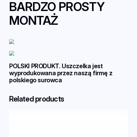
BARDZO PROSTY
U
L
MONTAŻ
U
K
A
S
POLSKI PRODUKT. Uszczelka jest
wyprodukowana przez naszą firmę z
polskiego surowca
Related products