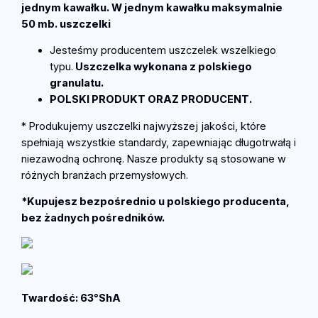
e
jednym kawałku. W jednym kawałku maksymalnie
l
50 mb. uszczelki
k
Jesteśmy producentem uszczelek wszelkiego
a
typu.
Uszczelka wykonana z polskiego
d
granulatu.
o
POLSKI PRODUKT ORAZ PRODUCENT.
l
n
* Produkujemy uszczelki najwyższej jakości, które
a
spełniają wszystkie standardy, zapewniając długotrwałą i
b
niezawodną ochronę. Nasze produkty są stosowane w
r
różnych branżach przemysłowych.
a
*Kupujesz bezpośrednio u polskiego producenta,
m
bez żadnych pośredników.
y
g
a
r
a
Twardość: 63°ShA
ż
o