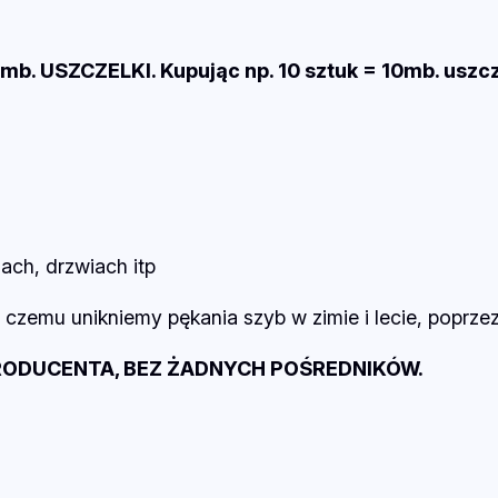
E
L
K
USZCZELKI. Kupując np. 10 sztuk = 10mb. uszcz
A
d
r
z
w
i
mach, drzwiach itp
o
czemu unikniemy pękania szyb w zimie i lecie, poprzez 
w
a
RODUCENTA, BEZ ŻADNYCH POŚREDNIKÓW.
E
-
T
D