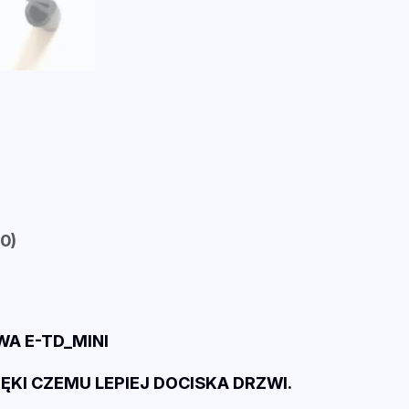
U
N
I
W
E
R
S
A
L
N
(0)
A
U
S
Z
WA E-TD_MINI
C
ĘKI CZEMU LEPIEJ DOCISKA DRZWI.
Z