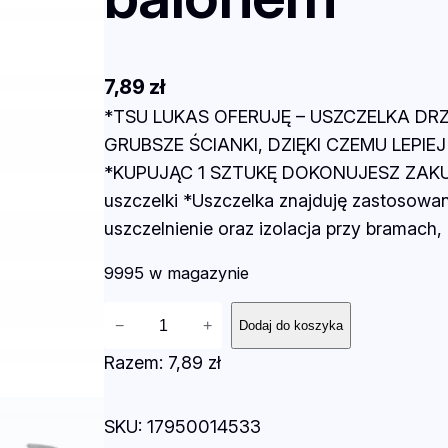
7,89
zł
*TSU LUKAS OFERUJĘ – USZCZELKA DR
GRUBSZE ŚCIANKI, DZIĘKI CZEMU LEPIEJ 
*KUPUJĄC 1 SZTUKĘ DOKONUJESZ ZAKUPU 
uszczelki *Uszczelka znajduję zastosowa
uszczelnienie oraz izolacja przy bramach
9995 w magazynie
i
−
+
Dodaj do koszyka
l
Razem:
7,89 zł
o
ś
SKU:
17950014533
ć