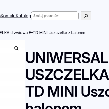
Szukaj
s
Kontakt
Katalog
KA drzwiowa E-TD MINI Uszczelka z balonem
UNIWERSA
USZCZELKA 
TD MINI Uszc
balonem