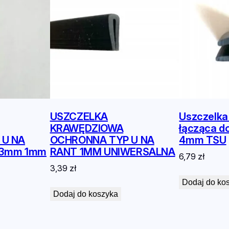
l
o
n
e
m
USZCZELKA
Uszczelk
KRAWĘDZIOWA
łącząca do 
 U NA
OCHRONNA TYP U NA
4mm TSU
1,3mm 1mm
RANT 1MM UNIWERSALNA
6,79
zł
3,39
zł
Dodaj do ko
Dodaj do koszyka