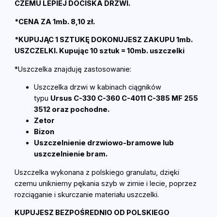
CZEMU LEPIEJ DOCISKA DRZWI.
S
Z
*CENA ZA 1mb. 8,10 zł.
C
Z
*KUPUJĄC 1 SZTUKĘ DOKONUJESZ ZAKUPU 1mb.
E
USZCZELKI. Kupując 10 sztuk = 10mb. uszczelki
L
*Uszczelka znajduję zastosowanie:
K
A
Uszczelka drzwi w kabinach ciągników
d
typu
Ursus C-330 C-360 C-4011 C-385 MF 255
r
3512 oraz pochodne.
z
Zetor
w
Bizon
i
Uszczelnienie drzwiowo-bramowe lub
o
uszczelnienie bram.
w
Uszczelka wykonana z polskiego granulatu, dzięki
a
czemu unikniemy pękania szyb w zimie i lecie, poprzez
E
rozciąganie i skurczanie materiału uszczelki.
-
T
KUPUJESZ BEZPOŚREDNIO OD POLSKIEGO