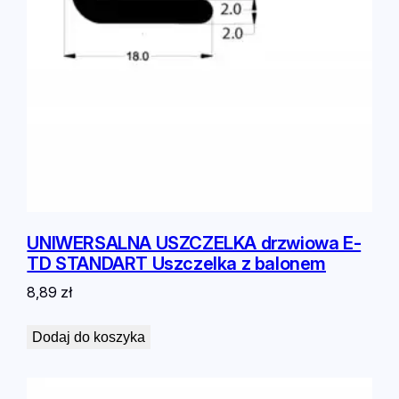
Z
e
t
o
r
B
i
z
o
n
M
T
UNIWERSALNA USZCZELKA drzwiowa E-
Z
TD STANDART Uszczelka z balonem
8,89
zł
Dodaj do koszyka