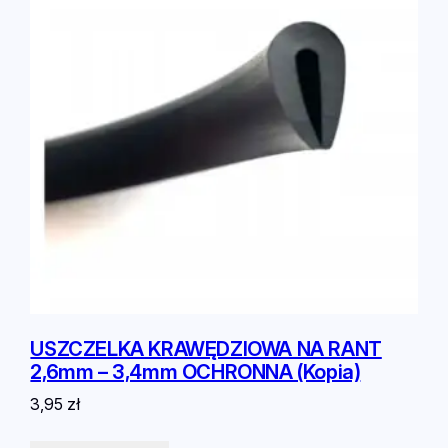
USZCZELKA KRAWĘDZIOWA NA RANT
2,6mm – 3,4mm OCHRONNA (Kopia)
3,95
zł