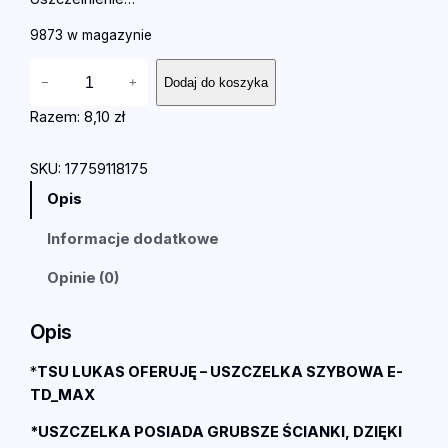
9873 w magazynie
i
−
+
Dodaj do koszyka
l
o
Razem:
8,10 zł
ś
ć
SKU:
17759118175
U
Opis
N
I
Informacje dodatkowe
W
E
Opinie (0)
R
S
Opis
A
L
*
TSU LUKAS OFERUJĘ – USZCZELKA SZYBOWA E-
N
TD_MAX
A
*USZCZELKA POSIADA GRUBSZE ŚCIANKI, DZIĘKI
U