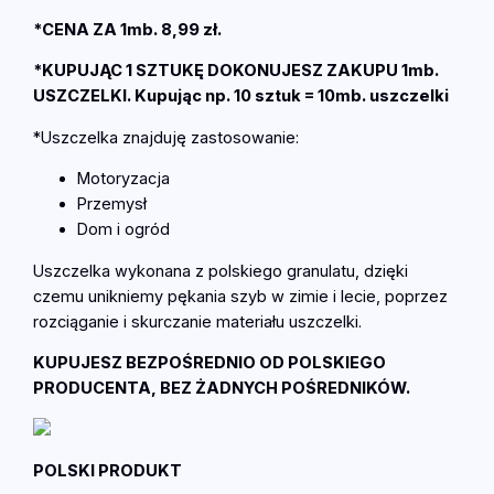
Z
*CENA ZA 1mb. 8,99 zł.
C
Z
*KUPUJĄC 1 SZTUKĘ DOKONUJESZ ZAKUPU 1mb.
E
USZCZELKI. Kupując np. 10 sztuk = 10mb. uszczelki
L
*Uszczelka znajduję zastosowanie:
K
A
Motoryzacja
d
Przemysł
r
Dom i ogród
z
Uszczelka wykonana z polskiego granulatu, dzięki
w
czemu unikniemy pękania szyb w zimie i lecie, poprzez
i
rozciąganie i skurczanie materiału uszczelki.
o
w
KUPUJESZ BEZPOŚREDNIO OD POLSKIEGO
a
PRODUCENTA, BEZ ŻADNYCH POŚREDNIKÓW.
e
-
t
POLSKI PRODUKT
d