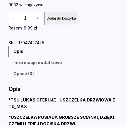
9932 w magazynie
i
−
+
Dodaj do koszyka
l
o
Razem:
8,99 zł
ś
ć
SKU:
17947427425
U
Opis
N
I
Informacje dodatkowe
W
E
Opinie (0)
R
S
Opis
A
L
*
TSU LUKAS OFERUJĘ – USZCZELKA DRZWIOWA E-
N
TD_MAX
A
*USZCZELKA POSIADA GRUBSZE ŚCIANKI, DZIĘKI
U
CZEMU LEPIEJ DOCISKA DRZWI.
S