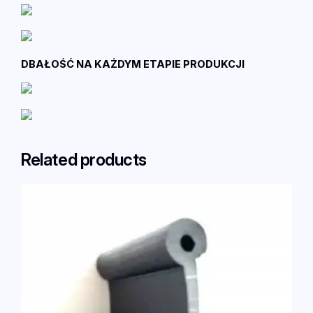
_
m
a
x
DBAŁOŚĆ NA KAŻDYM ETAPIE PRODUKCJI
Related products